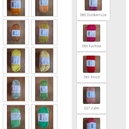
085 Donkerroze
065 Fuchsia
061 Rood
027 Zalm