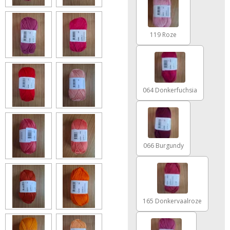
119 Roze
064 Donkerfuchsia
066 Burgundy
165 Donkervaalroze