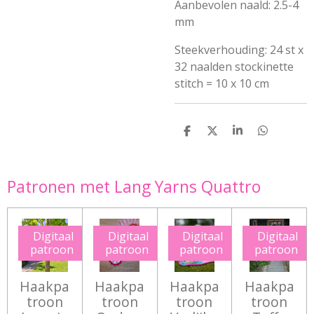
Aanbevolen naald: 2.5-4
mm
Steekverhouding: 24 st x
32 naalden stockinette
stitch = 10 x 10 cm
D
D
S
D
e
e
h
e
l
e
a
l
e
l
r
e
n
e
n
Patronen met Lang Yarns Quattro
Digitaal
Digitaal
Digitaal
Digitaal
patroon
patroon
patroon
patroon
Haakpa
Haakpa
Haakpa
Haakpa
troon
troon
troon
troon