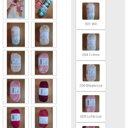
001 Wit
094 Créme
209 Bleekroze
009 Lichtroze