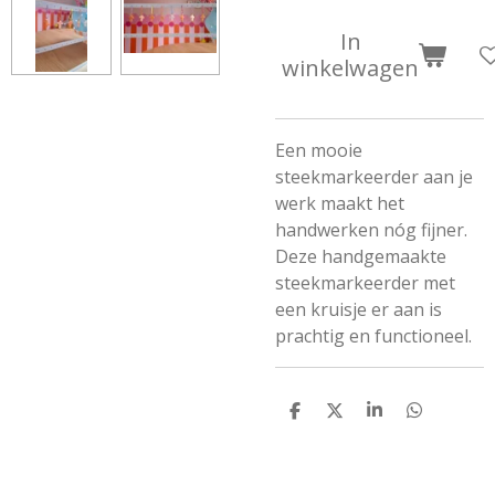
In
winkelwagen
Een mooie
steekmarkeerder aan je
werk maakt het
handwerken nóg fijner.
Deze handgemaakte
steekmarkeerder met
een kruisje er aan is
prachtig en functioneel.
D
D
S
D
e
e
h
e
l
e
a
l
e
l
r
e
n
e
n